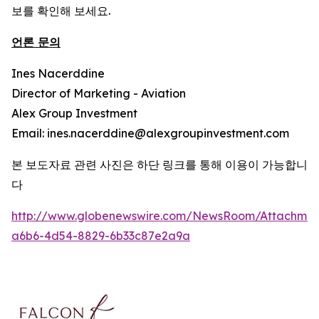
보를 확인해 보세요.
언론 문의
Ines Nacerddine
Director of Marketing - Aviation
Alex Group Investment
Email: ines.nacerddine@alexgroupinvestment.com
본 보도자료 관련 사진은 하단 링크를 통해 이용이 가능합니
다
http://www.globenewswire.com/NewsRoom/Attachmen
a6b6-4d54-8829-6b33c87e2a9a