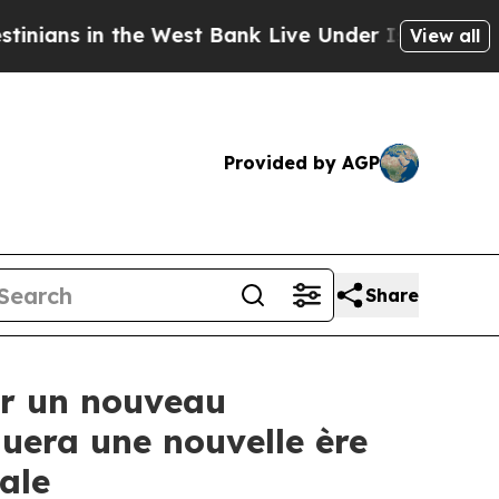
 in the West Bank Live Under Israeli Military Rul
View all
Provided by AGP
Share
ur un nouveau
era une nouvelle ère
ale