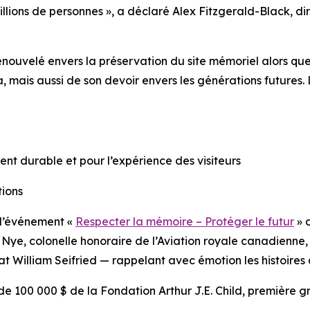
illions de personnes », a déclaré Alex Fitzgerald-Black, d
uvelé envers la préservation du site mémoriel alors que
 mais aussi de son devoir envers les générations futures.
nt durable et pour l’expérience des visiteurs
tions
 l’événement «
Respecter la mémoire – Protéger le futur
» d
yn Nye, colonelle honoraire de l’Aviation royale canadienn
t William Seifried — rappelant avec émotion les histoires
de 100 000 $ de la Fondation Arthur J.E. Child, première 