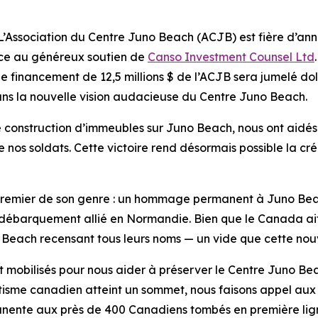
sociation du Centre Juno Beach (ACJB) est fière d’anno
âce au généreux soutien de
Canso Investment Counsel Ltd
.
e financement de 12,5 millions $ de l’ACJB sera jumelé dol
ns la nouvelle vision audacieuse du Centre Juno Beach.
e construction d’immeubles sur Juno Beach, nous ont aidés
 nos soldats. Cette victoire rend désormais possible la cr
premier de son genre : un hommage permanent à Juno Beach
du débarquement allié en Normandie. Bien que le Canada ai
each recensant tous leurs noms — un vide que cette nouve
sont mobilisés pour nous aider à préserver le Centre Juno B
riotisme canadien atteint un sommet, nous faisons appel au
te aux près de 400 Canadiens tombés en première ligne, 