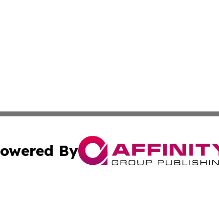
owered By
ubmit Press Release
Terms & Conditions
Copyright/DMCA
. dba Affinity Group Publishing & French Polynesia Travel