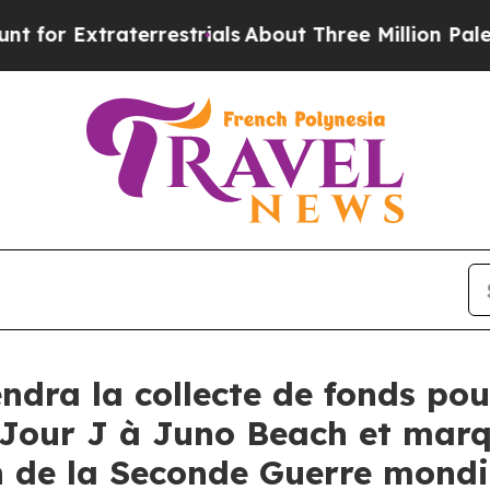
Extraterrestrials
About Three Million Palestinians
endra la collecte de fonds po
our J à Juno Beach et marqu
n de la Seconde Guerre mondi