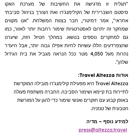
"תגלית זו מדגישה את החשיבות של מערכת
האקו
סיסטם
השברירית של הקילימנג'רו ואת הצורך בניהול סביבתי
אחראי", אמר דמיטרי, חבר בצוות המשלחת. "אנו מקווים
שמחקר זה יתרום לאסטרטגיות שימור רחבות יותר לאזור, כמו
גם למחקרים נוספים בנושא. במהלך הטיול הזה, שיערנו
שהצפרדעים הללו עשויות לחיות אפילו גבוה יותר, אבל היעדר
נהרות מעל 4,050 מטר ככל הנראה מגביל את בית הגידול
שלהן".
:
Travel
Altezza
אודות
היא מפעילת קילימנג'רו מובילה המוקדשת
Travel
Altezza
לתיירות בת קיימא ושימור הסביבה. החברה משתפת פעולה
באופן קבוע עם חוקרים ואנשי שימור כדי להגן על המורשת
הטבעית של טנזניה.
מדיה
–
למידע נוסף
press@altezza.travel