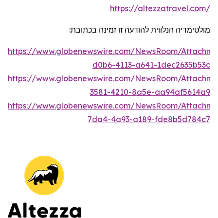
https://altezzatravel.com/
מולטימדיה הנלווית להודעה זו זמינה בכתובת:
https://www.globenewswire.com/NewsRoom/Attachm
d0b6-4113-a641-1dec2635b53c
https://www.globenewswire.com/NewsRoom/Attachme
3581-4210-8a5e-aa94af5614a9
https://www.globenewswire.com/NewsRoom/Attachm
7da4-4a93-a189-fde8b5d784c7