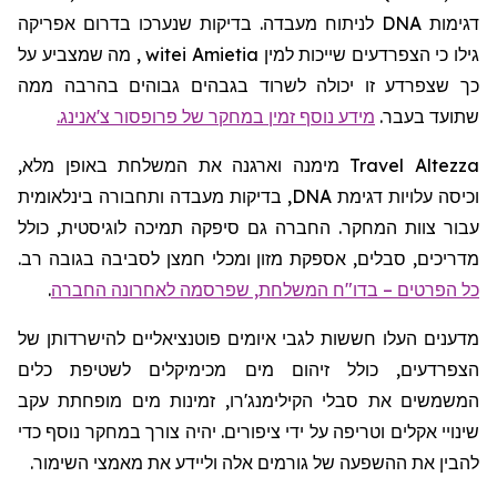
דגימות DNA לניתוח מעבדה. בדיקות שנערכו בדרום אפריקה
, מה שמצביע על
witei
Amietia
גילו כי הצפרדעים שייכות למין
כך שצפרדע זו יכולה לשרוד בגבהים גבוהים בהרבה ממה
.
צ'אנינג
מידע נוסף זמין במחקר של פרופסור
שתועד בעבר.
מימנה וארגנה את המשלחת באופן מלא,
Travel
Altezza
וכיסה עלויות דגימת DNA, בדיקות מעבדה ותחבורה בינלאומית
עבור צוות המחקר. החברה גם סיפקה תמיכה לוגיסטית, כולל
מדריכים, סבלים, אספקת מזון ומכלי חמצן לסביבה בגובה רב.
.
כל הפרטים – בדו"ח המשלחת, שפרסמה לאחרונה החברה
מדענים העלו חששות לגבי איומים פוטנציאליים להישרדותן של
הצפרדעים, כולל זיהום מים מכימיקלים לשטיפת כלים
המשמשים את סבלי הקילימנג'רו, זמינות מים מופחתת עקב
שינויי אקלים וטריפה על ידי ציפורים. יהיה צורך במחקר נוסף כדי
להבין את ההשפעה של גורמים אלה וליידע את מאמצי השימור.