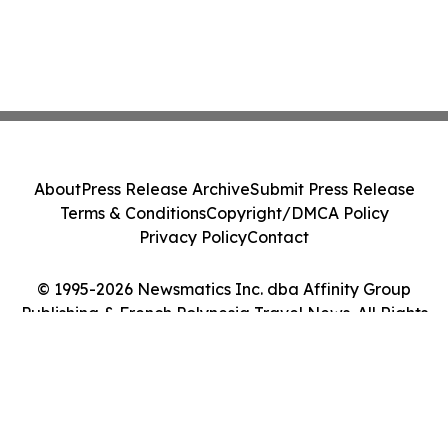
About
Press Release Archive
Submit Press Release
Terms & Conditions
Copyright/DMCA Policy
Privacy Policy
Contact
© 1995-2026 Newsmatics Inc. dba Affinity Group
Publishing & French Polynesia Travel News. All Rights
Reserved.
Cookie Settings / Your Privacy Choices